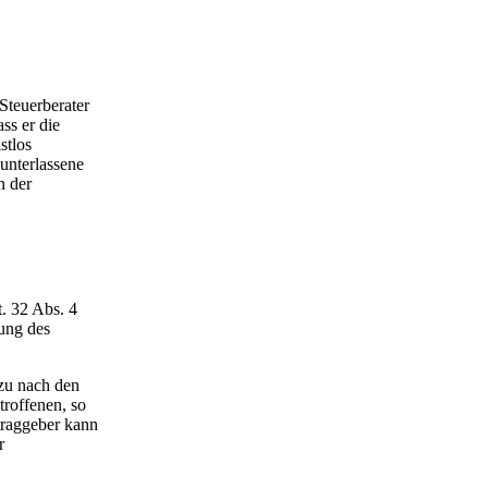
Steuerberater
ss er die
stlos
 unterlassene
n der
. 32 Abs. 4
ung des
azu nach den
troffenen, so
traggeber kann
r