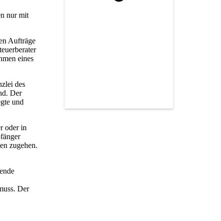
en nur mit
ten Aufträge
teuerberater
ahmen eines
nzlei des
ind. Der
egte und
r oder in
pfänger
len zugehen.
hende
muss. Der