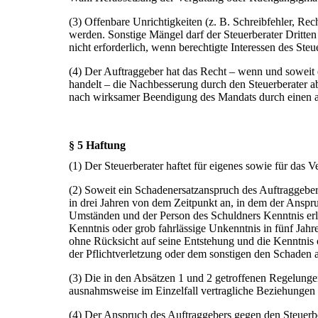
(3) Offenbare Unrichtigkeiten (z. B. Schreibfehler, Rec
werden. Sonstige Mängel darf der Steuerberater Dritten
nicht erforderlich, wenn berechtigte Interessen des Ste
(4) Der Auftraggeber hat das Recht – wenn und soweit
handelt – die Nachbesserung durch den Steuerberater 
nach wirksamer Beendigung des Mandats durch einen and
§ 5 Haftung
(1) Der Steuerberater haftet für eigenes sowie für das V
(2) Soweit ein Schadenersatzanspruch des Auftraggebers 
in drei Jahren von dem Zeitpunkt an, in dem der Anspr
Umständen und der Person des Schuldners Kenntnis erla
Kenntnis oder grob fahrlässige Unkenntnis in fünf Jahr
ohne Rücksicht auf seine Entstehung und die Kenntnis
der Pflichtverletzung oder dem sonstigen den Schaden a
(3) Die in den Absätzen 1 und 2 getroffenen Regelunge
ausnahmsweise im Einzelfall vertragliche Beziehungen
(4) Der Anspruch des Auftraggebers gegen den Steuerber