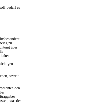
oll, bedarf es
 Insbesondere
eitig zu
ichtung über
lle
halten.
rächtigen
geben, soweit
pflichtet, den
ber
ftraggeber
lassen, was der