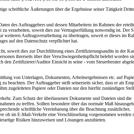
tige schriftliche Äußerungen über die Ergebnisse seiner Tätigkeit Dritt
 Daten des Auftraggebers und dessen Mitarbeitern im Rahmen der erteil
i zu verarbeiten, soweit dies zur Vertragserfüllung notwendig ist. Der S
ur weiteren Auftragsverarbeitung zu übertragen, soweit er dieses im R
ges auf den Datenschutz verpflichtet hat.
ht, soweit dies zur Durchführung eines Zertifizierungsaudits in der Ka
 Personen ihrerseits über ihre Verschwiegenheitspflicht belehrt worden s
ch den Zertifizierer/Auditor Einsicht in seine - vom Steuerberater abgel
ittlung von Unterlagen, Dokumenten, Arbeitsergebnissen etc. auf Papie
zu beachten. Der Auftraggeber stellt seinerseits sicher, dass er als Em
ihm zugeleiteten Papiere oder Dateien nur den hierfür zuständigen Stel
Verkehr. Zum Schutz der überlassenen Dokumente und Dateien sind die
nahmen zu treffen. Sollten besondere über das normale Maß hinausge
prechende schriftliche Vereinbarung über die Beachtung zusätzlicher,
ndere ob im E-Mail-Verkehr eine Verschlüsselung vorgenommen werden 
f derartige Risiken hinzuweisen und Lösungen anzubieten.