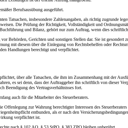
emäßer Berufsausübung ausgeführt.
nten Tatsachen, insbesondere Zahlenangaben, als richtig zugrunde lege
hinzuweisen. Die Prüfung der Richtigkeit, Vollständigkeit und Ordnungsmä
chführung und Bilanz, gehört nur zum Auftrag, wenn dies schriftlich v
 vor Behörden, Gerichten und sonstigen Stellen dar. Sie ist gesondert zu 
ung mit diesem über die Einlegung von Rechtsbehelfen oder Rechtsmi
nden Handlungen berechtigt und verpflichtet.
rpflichtet, über alle Tatsachen, die ihm im Zusammenhang mit der Ausf
ren, es sei denn, dass der Auftraggeber ihn schriftlich von dieser Ver
ach Beendigung des Vertragsverhältnisses fort.
fang auch für die Mitarbeiter des Steuerberaters.
die Offenlegung zur Wahrung berechtigter Interessen des Steuerberaters 
hwiegenheitspflicht entbunden, als er nach den Versicherungsbedingunge
rkung verpflichtet ist.
rechte nach § 102 AO, § 53 StPO, § 383 ZPO bleiben unberührt.