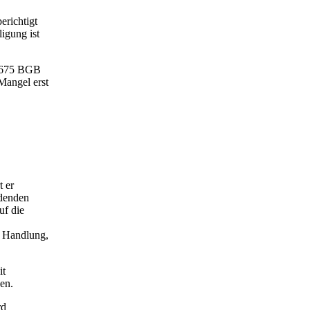
erichtigt
igung ist
§ 675 BGB
Mangel erst
t er
ndenden
uf die
r Handlung,
it
en.
rd