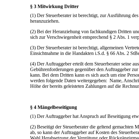
§ 3 Mitwirkung Dritter
(1) Der Steuerberater ist berechtigt, zur Ausführung d
heranzuziehen.
(2) Bei der Heranziehung von fachkundigen Dritten und
sich zur Verschwiegenheit entsprechend § 2 Abs. 1 verp
(3) Der Steuerberater ist berechtigt, allgemeinen Vertr
Einsichtnahme in die Handakten i.S.d. § 66 Abs. 2 StB
(4) Der Auftraggeber erteilt dem Steuerberater seine au
Gebührenforderungen gegenüber den Auftraggeber zur Ei
kann. Bei dem Dritten kann es sich auch um eine Person
werden folgende Daten weitergegeben: Name, Ansch
Höhe der bereits geleisteten Zahlungen auf die Rechnu
§ 4 Mängelbeseitigung
(1) Der Auftraggeber hat Anspruch auf Beseitigung et
(2) Beseitigt der Steuerberater die geltend gemachten 
ab, so kann der Auftraggeber auf Kosten des Steuerbera
Wahl Herabsetzung der Vergütung oder Rückgängigmac