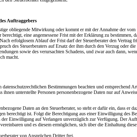
des Auftraggebers
onstige obliegende Mitwirkung oder kommt er mit der Annahme der vom 
r berechtigt, eine angemessene Frist mit der Erklärung zu bestimmen, da
Nach erfolglosem Ablauf der Frist darf der Steuerberater den Vertrag fri
spruch des Steuerberaters auf Ersatz der ihm durch den Verzug oder die
endungen sowie des verursachten Schadens, und zwar auch dann, wen
uch macht.
en datenschutzrechtlichen Bestimmungen beachten und entsprechend Art
 ihnen unterstellte Personen personenbezogene Daten nur auf Anweis
enbezogene Daten an den Steuerberater, so steht er dafür ein, dass er d
 berechtigt ist. Folgt die Berechtigung aus einer Einwilligung des Be
s der Einwilligung auf Verlangen unverzüglich zur Verfügung. Der Auf
ereinbaren und es diesem ermöglichen, sich über die Einhaltung diese
uerberater von Ansprüchen Dritter frei.