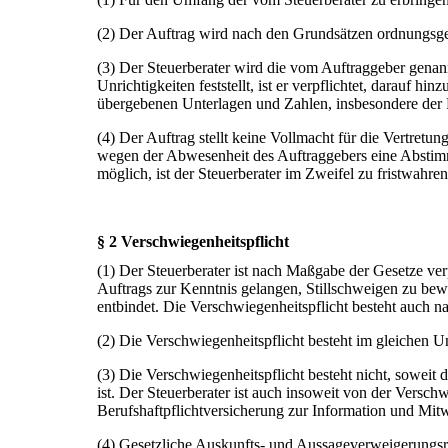
(2) Der Auftrag wird nach den Grundsätzen ordnungsg
(3) Der Steuerberater wird die vom Auftraggeber genan
Unrichtigkeiten feststellt, ist er verpflichtet, darauf 
übergebenen Unterlagen und Zahlen, insbesondere der Bu
(4) Der Auftrag stellt keine Vollmacht für die Vertretung
wegen der Abwesenheit des Auftraggebers eine Abstimm
möglich, ist der Steuerberater im Zweifel zu fristwahre
§ 2 Verschwiegenheitspflicht
(1) Der Steuerberater ist nach Maßgabe der Gesetze ve
Auftrags zur Kenntnis gelangen, Stillschweigen zu bewah
entbindet. Die Verschwiegenheitspflicht besteht auch n
(2) Die Verschwiegenheitspflicht besteht im gleichen Um
(3) Die Verschwiegenheitspflicht besteht nicht, soweit 
ist. Der Steuerberater ist auch insoweit von der Versc
Berufshaftpflichtversicherung zur Information und Mitwi
(4) Gesetzliche Auskunfts- und Aussageverweigerungs