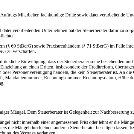
es Auftrags Mitarbeiter, fachkundige Dritte sowie datenverarbeitende U
 datenverarbeitenden Unternehmen hat der Steuerberater dafür zu sorge
flichten.
etern (§ 69 StBerG) sowie Praxistreuhändern (§ 71 StBerG) im Falle ihre
erG zu verschaffen.
sdrückliche Einwilligung, dass der Steuerberater seine bestehenden und
nziehung an einen Dritten, insbesondere der Creditreform, übertragen
 oder Personenvereinigung handeln, die kein Steuerberater ist. An die
rift, Mandantennummer, Rechnungsnummer, Rechnungsdatum, Höhe de
ng.
waiger Mängel. Dem Steuerberater ist Gelegenheit zur Nachbesserung z
Mängel nicht innerhalb einer angemessenen Frist oder lehnt er die Mänge
ters die Mängel durch einen anderen Steuerberater beseitigen lassen, b
hung des Vertrags verlangen.