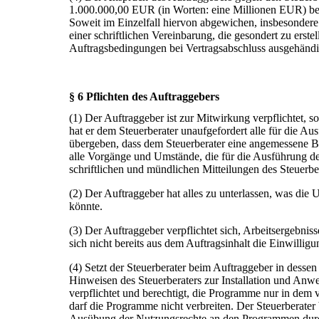
1.000.000,00 EUR (in Worten: eine Millionen EUR) be
Soweit im Einzelfall hiervon abgewichen, insbesondere 
einer schriftlichen Vereinbarung, die gesondert zu ers
Auftragsbedingungen bei Vertragsabschluss ausgehändi
§ 6 Pflichten des Auftraggebers
(1) Der Auftraggeber ist zur Mitwirkung verpflichtet, 
hat er dem Steuerberater unaufgefordert alle für die A
übergeben, dass dem Steuerberater eine angemessene Bea
alle Vorgänge und Umstände, die für die Ausführung de
schriftlichen und mündlichen Mitteilungen des Steuerb
(2) Der Auftraggeber hat alles zu unterlassen, was die 
könnte.
(3) Der Auftraggeber verpflichtet sich, Arbeitsergebnis
sich nicht bereits aus dem Auftragsinhalt die Einwillig
(4) Setzt der Steuerberater beim Auftraggeber in desse
Hinweisen des Steuerberaters zur Installation und A
verpflichtet und berechtigt, die Programme nur in dem
darf die Programme nicht verbreiten. Der Steuerberater 
Ausübung der Nutzungsrechte an den Programmen durch