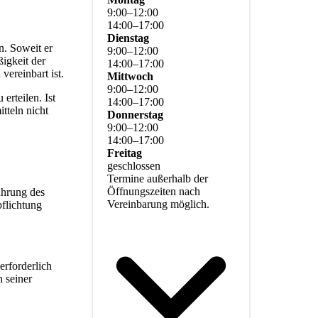
9
:
00
–
12
:
00
14
:
00
–
17
:
00
Dienstag
n. Soweit er
9
:
00
–
12
:
00
ßigkeit der
14
:
00
–
17
:
00
ereinbart ist.
Mittwoch
9
:
00
–
12
:
00
erteilen. Ist
14
:
00
–
17
:
00
tteln nicht
Donnerstag
9
:
00
–
12
:
00
14
:
00
–
17
:
00
Freitag
geschlossen
Termine außerhalb der
Öffnungszeiten nach
ührung des
Vereinbarung möglich.
pflichtung
erforderlich
n seiner