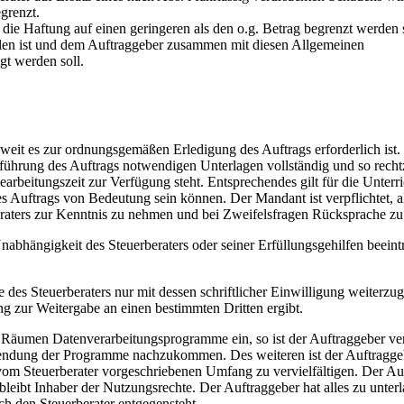
grenzt.
die Haftung auf einen geringeren als den o.g. Betrag begrenzt werden s
tellen ist und dem Auftraggeber zusammen mit diesen Allgemeinen
gt werden soll.
soweit es zur ordnungsgemäßen Erledigung des Auftrags erforderlich ist.
usführung des Auftrags notwendigen Unterlagen vollständig und so rechtz
rbeitungszeit zur Verfügung steht. Entsprechendes gilt für die Unterr
s Auftrags von Bedeutung sein können. Der Mandant ist verpflichtet, a
eraters zur Kenntnis zu nehmen und bei Zweifelsfragen Rücksprache zu 
Unabhängigkeit des Steuerberaters oder seiner Erfüllungsgehilfen beeint
se des Steuerberaters nur mit dessen schriftlicher Einwilligung weiterzu
ung zur Weitergabe an einen bestimmten Dritten ergibt.
n Räumen Datenverarbeitungsprogramme ein, so ist der Auftraggeber ver
nwendung der Programme nachzukommen. Des weiteren ist der Auftragge
 vom Steuerberater vorgeschriebenen Umfang zu vervielfältigen. Der Au
bleibt Inhaber der Nutzungsrechte. Der Auftraggeber hat alles zu unter
 den Steuerberater entgegensteht.