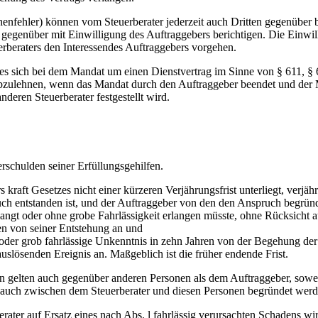
henfehler) können vom Steuerberater jederzeit auch Dritten gegenüber b
 gegenüber mit Einwilligung des Auftraggebers berichtigen. Die Einwill
uerberaters den Interessendes Auftraggebers vorgehen.
 es sich bei dem Mandat um einen Dienstvertrag im Sinne von § 611, 
abzulehnen, wenn das Mandat durch den Auftraggeber beendet und der 
eren Steuerberater festgestellt wird.
erschulden seiner Erfüllungsgehilfen.
kraft Gesetzes nicht einer kürzeren Verjährungsfrist unterliegt, verjähr
uch entstanden ist, und der Auftraggeber von den den Anspruch begrü
ngt oder ohne grobe Fahrlässigkeit erlangen müsste, ohne Rücksicht a
en von seiner Entstehung an und
 oder grob fahrlässige Unkenntnis in zehn Jahren von der Begehung de
uslösenden Ereignis an. Maßgeblich ist die früher endende Frist.
n gelten auch gegenüber anderen Personen als dem Auftraggeber, sowe
 auch zwischen dem Steuerberater und diesen Personen begründet werd
ater auf Ersatz eines nach Abs. l fahrlässig verursachten Schadens wi