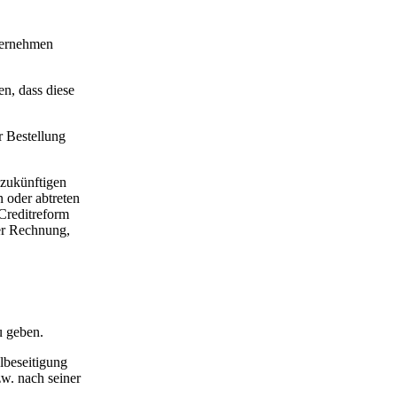
nternehmen
n, dass diese
r Bestellung
 zukünftigen
 oder abtreten
 Creditreform
r Rechnung,
u geben.
lbeseitigung
zw. nach seiner